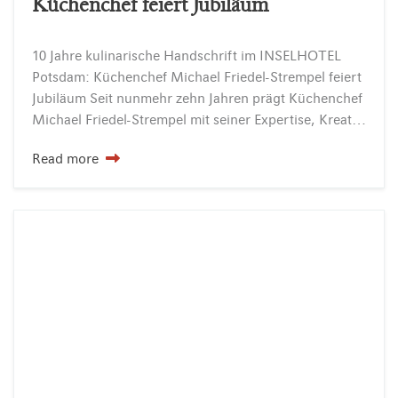
Küchenchef feiert Jubiläum
10 Jahre kulinarische Handschrift im INSELHOTEL
Potsdam: Küchenchef Michael Friedel-Strempel feiert
Jubiläum Seit nunmehr zehn Jahren prägt Küchenchef
Michael Friedel-Strempel mit seiner Expertise, Kreativität und klaren Haltung die Küche im INSELHOTEL Potsdam. Sein Jubiläum ist nicht nur ein Anlass zur…
Read more