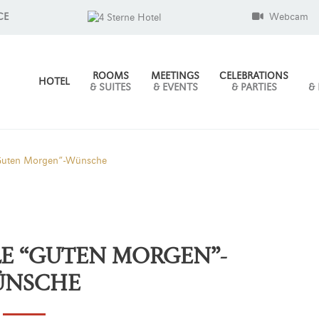
CE
Webcam
ROOMS
MEETINGS
CELEBRATIONS
HOTEL
& SUITES
& EVENTS
& PARTIES
&
“Guten Morgen”-Wünsche
E “GUTEN MORGEN”-
ÜNSCHE