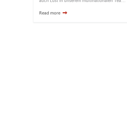
auch Lust in unserem multinationalen Team mitzuwirken? Wenn Sie Lust haben, Spaß mit guter Arbeit für zufriedene Gäste zu verbinden, sind Sie im INSELHOTEL Potsdam genau…
Read more