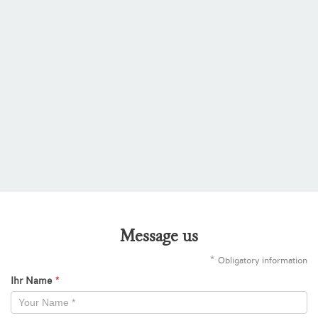
Message us
*
Obligatory information
Ihr Name
*
Kontaktformular
-