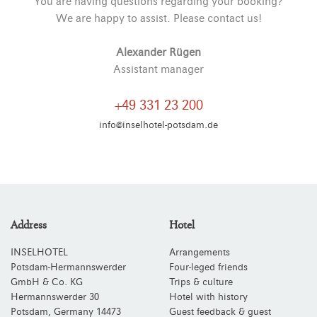
You are having questions regarding your booking?
We are happy to assist. Please contact us!
Alexander Rügen
Assistant manager
+49 331 23 200
info@inselhotel-potsdam.de
Address
Hotel
INSELHOTEL
Arrangements
Potsdam-Hermannswerder
Four-leged friends
GmbH & Co. KG
Trips & culture
Hermannswerder 30
Hotel with history
Potsdam
,
Germany
14473
Guest feedback & guest