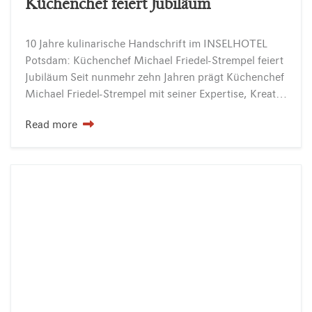
Küchenchef feiert Jubiläum
10 Jahre kulinarische Handschrift im INSELHOTEL
Potsdam: Küchenchef Michael Friedel-Strempel feiert
Jubiläum Seit nunmehr zehn Jahren prägt Küchenchef
Michael Friedel-Strempel mit seiner Expertise, Kreativität und klaren Haltung die Küche im INSELHOTEL Potsdam. Sein Jubiläum ist nicht nur ein Anlass zur…
Read more