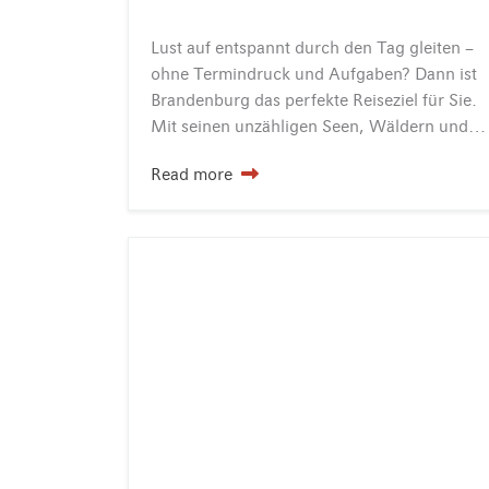
Lust auf entspannt durch den Tag gleiten –
ohne Termindruck und Aufgaben? Dann ist
Brandenburg das perfekte Reiseziel für Sie.
Mit seinen unzähligen Seen, Wäldern und charmanten Städten bietet die Region ideale Bedingungen für Naturliebhaber, Aktivurlauber und Erholungssuchende. Aktiv unterwegs:…
Read more