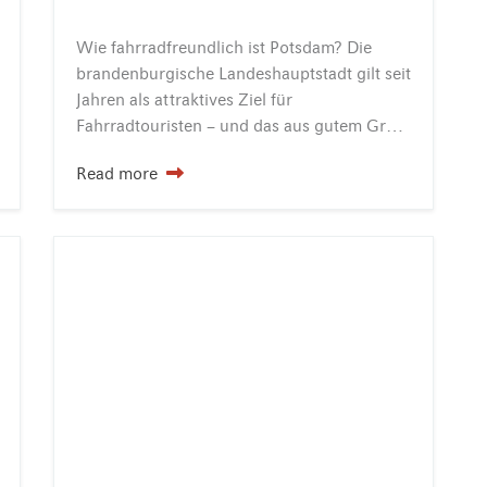
Wie fahrradfreundlich ist Potsdam? Die
brandenburgische Landeshauptstadt gilt seit
Jahren als attraktives Ziel für
Fahrradtouristen – und das aus gutem Grund: Potsdam bietet ideale Voraussetzungen für entspannte Entdeckungstouren auf zwei Rädern. Ob entlang der Havel, durch historische Parkanlagen oder hinaus…
Read more