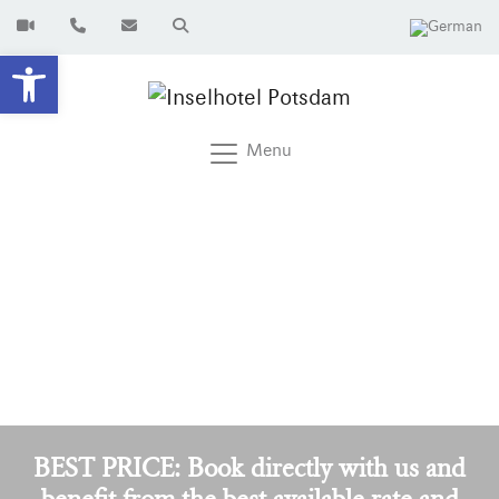
Open toolbar
Menu
BEST PRICE: Book directly with us and
benefit from the best available rate and