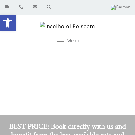
Open toolbar
Menu
BEST PRICE: Book directly with us and
benefit from the best available rate and