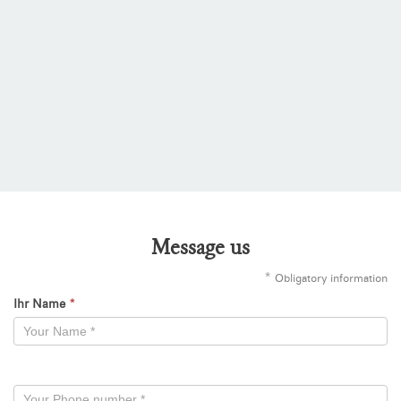
Message us
*
Obligatory information
Ihr Name
*
Kontaktformular
-
Neu