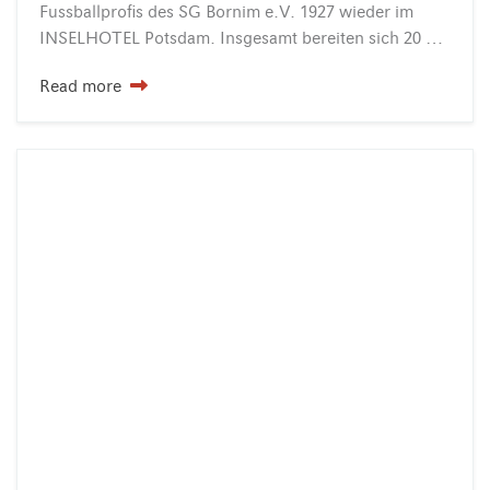
Fussballprofis des SG Bornim e.V. 1927 wieder im
INSELHOTEL Potsdam. Insgesamt bereiten sich 20 Kinder der E1 und der D1 auf ihre Meisterschaften und die Pokalspiele…
Read more