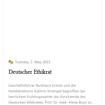
Tuesday, 2. May 2023
Deutscher Ethikrat
Geschäftsführer Burkhard Scholz und die
Hoteldirektorin Kathrin Strempel begrüßten bei
herrlichem Frühlingswetter die Vorsitzende des
Deutschen Ethikrates, Prof. Dr. med. Alena Buyx sowie den Präsidenten des Zentralrats der Juden in Deutschland, Dr. Josef Schuster im INSELHOTEL Potsdam.