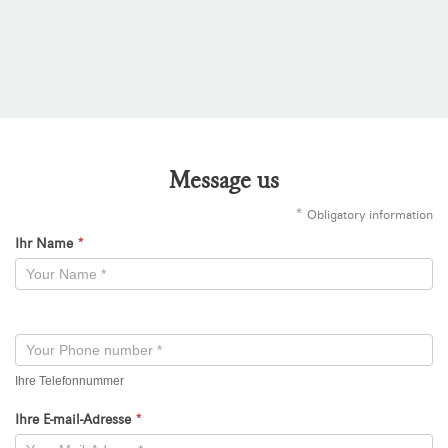
Message us
*
Obligatory information
Ihr Name
*
Kontaktformular
-
Neu
Ihre Telefonnummer
Ihre E-mail-Adresse
*