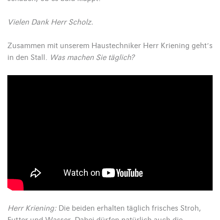
Vielen Dank Herr Scholz.
Zusammen mit unserem Haustechniker Herr Kriening geht’s
in den Stall.
Was machen Sie täglich?
Herr Kriening:
Die beiden erhalten täglich frisches Stroh,