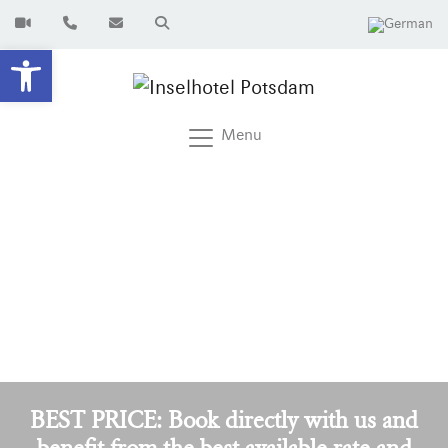
Open toolbar
Menu
BEST PRICE: Book directly with us and
benefit from the best available rate and