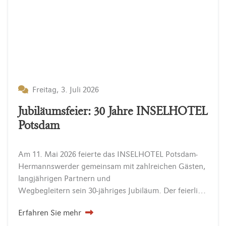
Freitag, 3. Juli 2026
Jubiläumsfeier: 30 Jahre INSELHOTEL
Potsdam
Am 11. Mai 2026 feierte das INSELHOTEL Potsdam-
Hermannswerder gemeinsam mit zahlreichen Gästen,
langjährigen Partnern und
Wegbegleitern sein 30-jähriges Jubiläum. Der feierliche Festempfang bot den passenden Rahmen, um auf drei erfolgreiche Jahrzehnte voller Gastfreundschaft, besonderer Begegnungen und gemeinsamer Erinnerungen zurückzublicken. Festempfang…
Erfahren Sie mehr