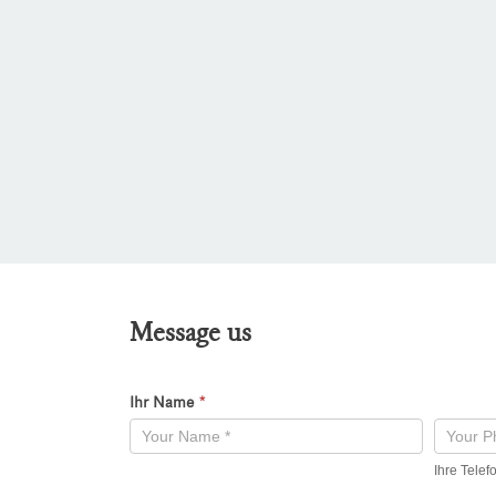
Message us
Ihr Name
*
Kontaktformular
-
Ihre Tele
Neu