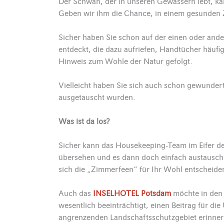
Der Schwan, der in unseren Gewässern lebt, kan
Geben wir ihm die Chance, in einem gesunden 
Sicher haben Sie schon auf der einen oder and
entdeckt, die dazu aufriefen, Handtücher häufig
Hinweis zum Wohle der Natur gefolgt.
Vielleicht haben Sie sich auch schon gewunde
ausgetauscht wurden.
Was ist da los?
Sicher kann das Housekeeping-Team im Eifer d
übersehen und es dann doch einfach austausche
sich die „Zimmerfeen“ für Ihr Wohl entscheide
Auch das
INSELHOTEL Potsdam
möchte in den 
wesentlich beeinträchtigt, einen Beitrag für d
angrenzenden Landschaftsschutzgebiet erinnert