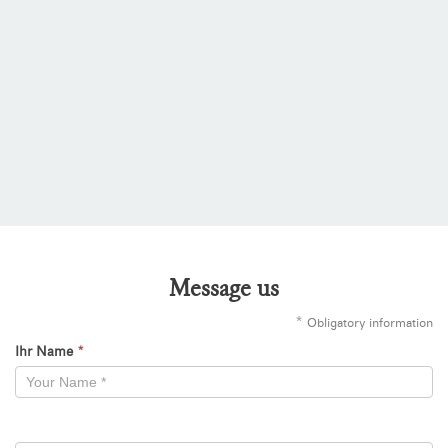
Message us
*
Obligatory information
Ihr Name
*
Kontaktformular
-
Neu