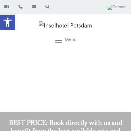
Open toolbar
Menu
BEST PRICE: Book directly with us and
benefit from the best available rate and