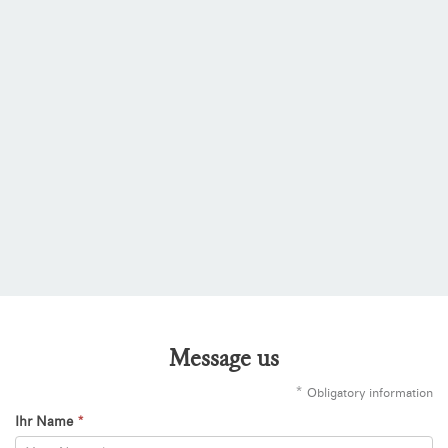
Message us
*
Obligatory information
Ihr Name
*
Kontaktformular