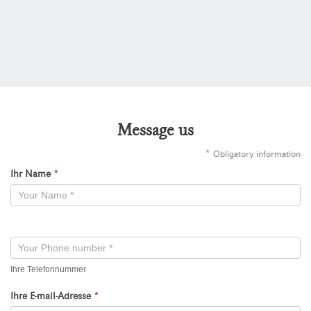
Message us
*
Obligatory information
Ihr Name
*
Kontaktformular
-
Neu
Ihre Telefonnummer
Ihre E-mail-Adresse
*