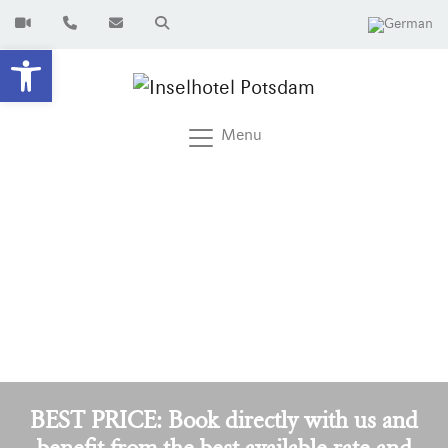
Open toolbar
Menu
BEST PRICE: Book directly with us and
benefit from the best available rate and