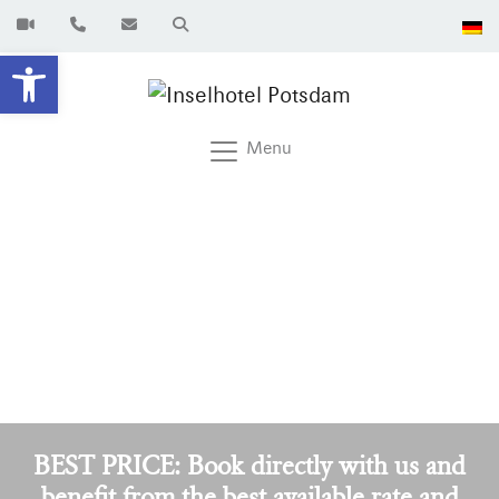
Open toolbar
Menu
BEST PRICE: Book directly with us and
benefit from the best available rate and