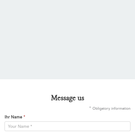
Message us
*
Obligatory information
Ihr Name
*
Kontaktformular
-