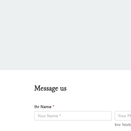
Message us
Ihr Name
*
Kontaktformular
-
Ihre Tele
Neu