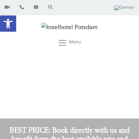
Open toolbar
Menu
BEST PRICE: Book directly with us and
benefit from the best available rate and