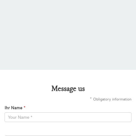
Message us
*
Obligatory information
Ihr Name
*
Kontaktformular
-
Neu