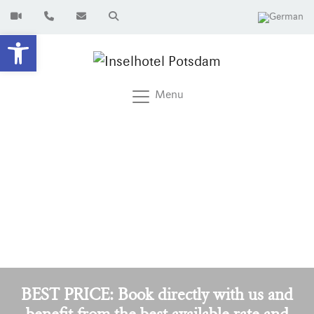
Open toolbar
Menu
BEST PRICE: Book directly with us and
benefit from the best available rate and