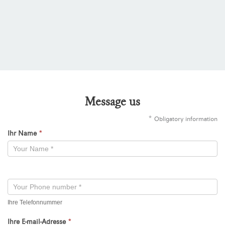
Message us
*
Obligatory information
Ihr Name
*
Kontaktformular
-
Neu
Ihre Telefonnummer
Ihre E-mail-Adresse
*