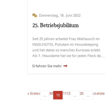
Donnerstag, 16. Juni 2022
25. Betriebsjubiläum
Seit 25 Jahren arbeitet Frau Mattausch im
INSELHOTEL Potsdam im Housekeeping
und hat dabei so manches Kurioses erlebt.
Als 1. Hausdame hat sie für jeden Fleck das richtige Reinigungsmittel, für jede Falte den passenden Handgriff und Adleraugen bei der Fertigstellung der Hotelzimmer für die Gäste.
Erfahren Sie mehr
« Erste
«
8
9
11
12
20
»
Letzte
...
10
...
...