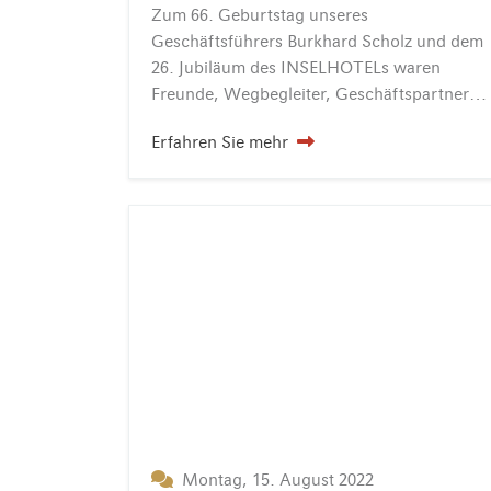
Zum 66. Geburtstag unseres
Geschäftsführers Burkhard Scholz und dem
26. Jubiläum des INSELHOTELs waren
Freunde, Wegbegleiter, Geschäftspartner und ehemalige Kollegen zu einem sommerlichen Empfang in das INSELHOTEL Potsdam am 22. August 2022 eingeladen. Burkhard Scholz begrüßte unter anderem Georg Friedrich…
Erfahren Sie mehr
Montag, 15. August 2022