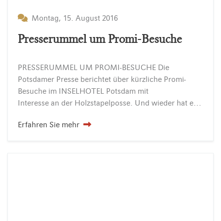
Montag, 15. August 2016
Presserummel um Promi-Besuche
PRESSERUMMEL UM PROMI-BESUCHE Die
Potsdamer Presse berichtet über kürzliche Promi-
Besuche im INSELHOTEL Potsdam mit
Interesse an der Holzstapelposse. Und wieder hat es der Holzstapel vom INSELHOTEL Potsdam bei Berlin direkt am Templiner See in die Potsdamer Presse geschafft. Die PNN (Potsdamer Neueste Nachrichten)…
Erfahren Sie mehr