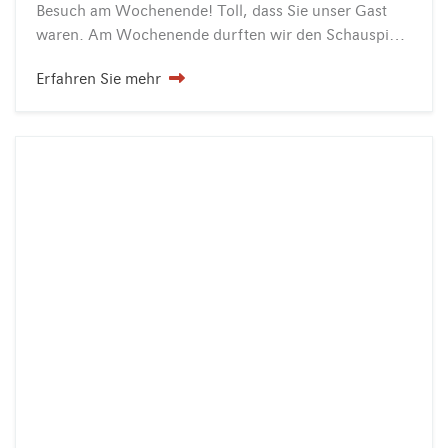
Besuch am Wochenende! Toll, dass Sie unser Gast
waren. Am Wochenende durften wir den Schauspieler Jürgen Vogel (bekannt u.a. aus „Die Welle“, Til Schweigers „Keinohrhasen“ und vielen Tatort-Folgen) als…
Erfahren Sie mehr