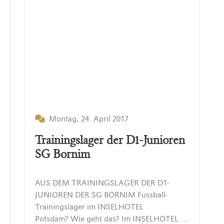
Montag, 24. April 2017
Trainingslager der D1-Junioren
SG Bornim
AUS DEM TRAININGSLAGER DER D1-
JUNIOREN DER SG BORNIM Fussball-
Trainingslager im INSELHOTEL
Potsdam? Wie geht das? Im INSELHOTEL Potsdam? Nicht im Sportverein? In den letzten Tagen konnte man auf der Insel Hermannswerder die D1-Junioren der SG Bornim beim Trainieren beobachten. Dabei bot das…