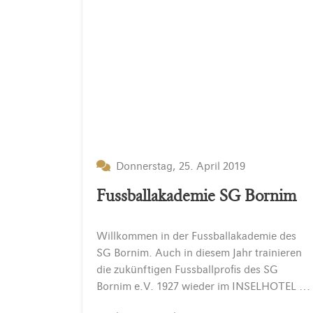
Donnerstag, 25. April 2019
Fussballakademie SG Bornim
Willkommen in der Fussballakademie des
SG Bornim. Auch in diesem Jahr trainieren
die zukünftigen Fussballprofis des SG
Bornim e.V. 1927 wieder im INSELHOTEL Potsdam. Insgesamt bereiten sich 20 Kinder der E1 und der D1 auf ihre Meisterschaften und die Pokalspiele…