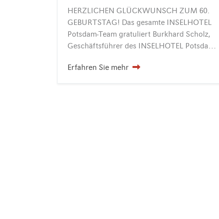
HERZLICHEN GLÜCKWUNSCH ZUM 60.
GEBURTSTAG! Das gesamte INSELHOTEL
Potsdam-Team gratuliert Burkhard Scholz,
Geschäftsführer des INSELHOTEL Potsdam, zu seinem 60. Geburtstag! An alle Gäste des Geburtstagsempfanges ergeht vom Geburtstagskind ein Spendenaufruf zugunsten des Potsdamer Vereins SG Bornim anstelle von Blumengrüßen oder gar…
Erfahren Sie mehr