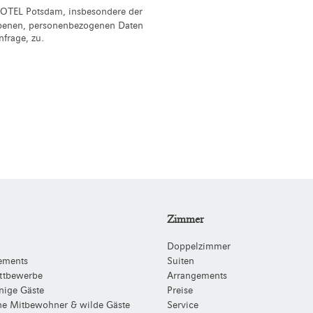
OTEL Potsdam, insbesondere der
ebenen, personenbezogenen Daten
frage, zu.
Zimmer
Doppelzimmer
ements
Suiten
ttbewerbe
Arrangements
nige Gäste
Preise
che Mitbewohner & wilde Gäste
Service