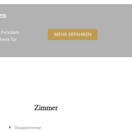
en
 Potsdam-
MEHR ERFAHREN
henk für
Zimmer
Doppelzimmer