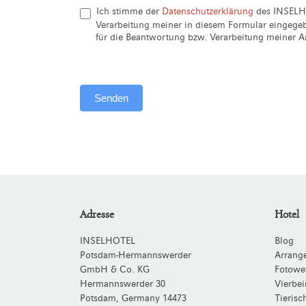
Ich stimme der
Datenschutzerklärung
des INSELH
Verarbeitung meiner in diesem Formular eingeg
für die Beantwortung bzw. Verarbeitung meiner An
Senden
Alternative:
Adresse
Hotel
INSELHOTEL
Blog
Potsdam-Hermannswerder
Arrang
GmbH & Co. KG
Fotowe
Hermannswerder 30
Vierbei
Potsdam
,
Germany
14473
Tieris