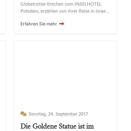
Globetrotter-Entchen vom INSELHOTEL
Potsdam, erzählen von ihrer Reise in Israel: Agathe und Amanda saßen gemeinsam mit Lise der heimlichen Hotelchefin im Restaurant des Inselhotels bei Weihnachtskeksen und Punsch. Brr…Sie mussten…
Erfahren Sie mehr
Sonntag, 24. September 2017
Die Goldene Statue ist im