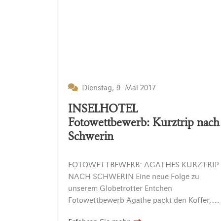
Dienstag, 9. Mai 2017
INSELHOTEL
Fotowettbewerb: Kurztrip nach
Schwerin
FOTOWETTBEWERB: AGATHES KURZTRIP
NACH SCHWERIN Eine neue Folge zu
unserem Globetrotter Entchen
Fotowettbewerb Agathe packt den Koffer, um Schwerin mit Paul unsicher zu machen. Amanda ist leider noch nicht fit genug und bleibt daher noch etwas in Potsdam. So schmiedet…