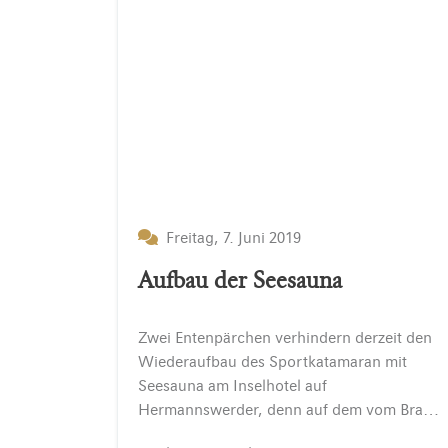
Freitag, 7. Juni 2019
Aufbau der Seesauna
Zwei Entenpärchen verhindern derzeit den
Wiederaufbau des Sportkatamaran mit
Seesauna am Inselhotel auf
Hermannswerder, denn auf dem vom Brandschaden geschädigten Schiff brüten überraschend zwei Entenpärchen. Zwischen den beschädigten Wandplatten haben die Enten hier einen ruhigen und geschützten Ort für ihre…