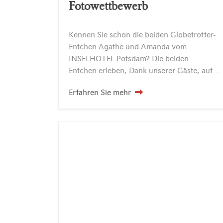
Fotowettbewerb
Kennen Sie schon die beiden Globetrotter-
Entchen Agathe und Amanda vom
INSELHOTEL Potsdam? Die beiden
Entchen erleben, Dank unserer Gäste, aufregende Abenteuer und schicken von ihren Reisezielen tolle Erinnerungsbilder. Möchten Sie auch mehr über das aufregende Reisejahr 2017 erfahren? Dann lassen…
Erfahren Sie mehr