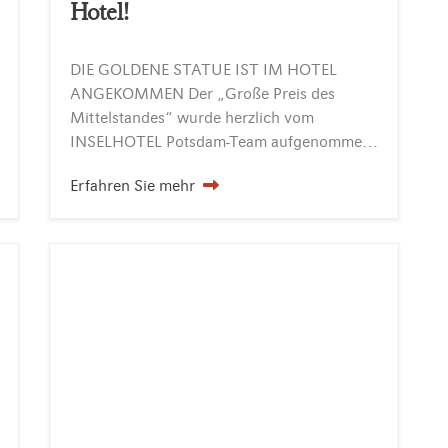
Hotel!
DIE GOLDENE STATUE IST IM HOTEL
ANGEKOMMEN Der „Große Preis des
Mittelstandes“ wurde herzlich vom
INSELHOTEL Potsdam-Team aufgenommen und hat sein neues Domizil bezogen! Möchten Sie sich auch im ausgezeichneten INSELHOTEL Potsdam verwöhnen lassen? Dann besuchen Sie uns oder genießen einfach nur…
Erfahren Sie mehr