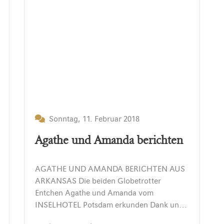
Sonntag, 11. Februar 2018
Agathe und Amanda berichten
AGATHE UND AMANDA BERICHTEN AUS
ARKANSAS Die beiden Globetrotter
Entchen Agathe und Amanda vom
INSELHOTEL Potsdam erkunden Dank unserer Gäste die ganze Welt. Hier gibt es eine kleine Geschichte von der Reise in den amerikanischen Bundesstaat Arkansas, mit Bildern…