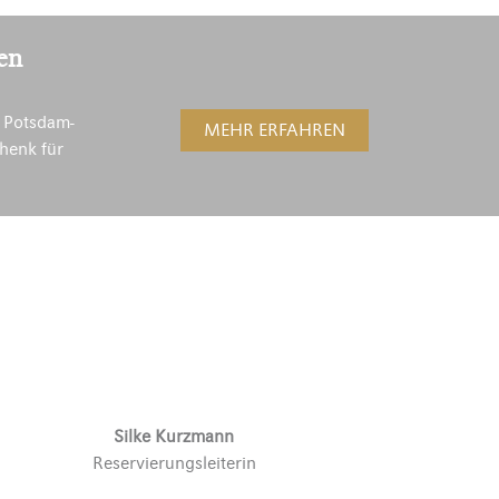
en
 Potsdam-
MEHR ERFAHREN
henk für
Silke Kurzmann
Reservierungsleiterin