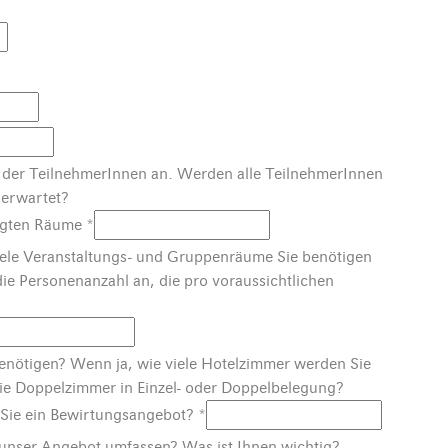
hl der TeilnehmerInnen an. Werden alle TeilnehmerInnen
 erwartet?
gten Räume
*
viele Veranstaltungs- und Gruppenräume Sie benötigen
ie Personenanzahl an, die pro voraussichtlichen
nötigen? Wenn ja, wie viele Hotelzimmer werden Sie
ie Doppelzimmer in Einzel- oder Doppelbelegung?
e ein Bewirtungsangebot?
*
unser Angebot umfassen? Was ist Ihnen wichtig?