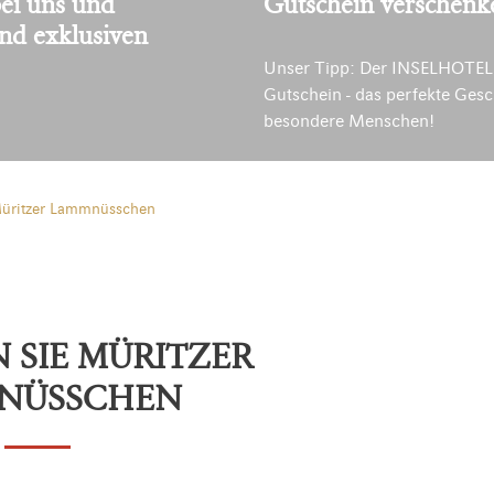
ei uns und
Gutschein verschenk
und exklusiven
Unser Tipp: Der INSELHOTEL
Gutschein - das perfekte Gesc
besondere Menschen!
üritzer Lammnüsschen
 SIE MÜRITZER
NÜSSCHEN