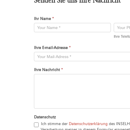
Senden Sie uns Ihre Nachricht
Ihr Name
*
Kontaktformular
-
Ihre Tele
Neu
Ihre E-mail-Adresse
*
Ihre Nachricht
*
Datenschutz
Ich stimme der
Datenschutzerklärung
des INSELH
Verarbeitung meiner in diesem Formular eingeg