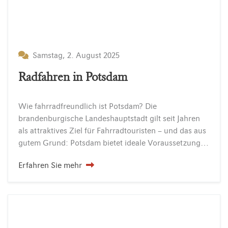
Samstag, 2. August 2025
Radfahren in Potsdam
Wie fahrradfreundlich ist Potsdam? Die
brandenburgische Landeshauptstadt gilt seit Jahren
als attraktives Ziel für Fahrradtouristen – und das aus
gutem Grund: Potsdam bietet ideale Voraussetzungen für entspannte Entdeckungstouren auf zwei Rädern. Ob entlang der Havel, durch historische Parkanlagen oder hinaus…
Erfahren Sie mehr