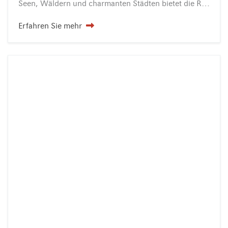
Seen, Wäldern und charmanten Städten bietet die Region ideale Bedingungen für Naturliebhaber, Aktivurlauber und Erholungssuchende. Aktiv unterwegs:…
Erfahren Sie mehr