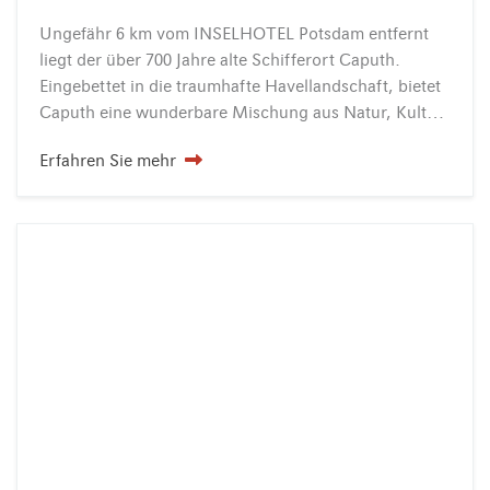
Ungefähr 6 km vom INSELHOTEL Potsdam entfernt
liegt der über 700 Jahre alte Schifferort Caputh.
Eingebettet in die traumhafte Havellandschaft, bietet
Caputh eine wunderbare Mischung aus Natur, Kultur und maritimem Flair. Schon Albert Einstein wusste diese besondere Lage zu schätzen….
Erfahren Sie mehr