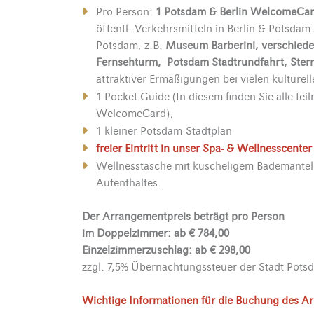
Pro Person:
1 Potsdam & Berlin WelcomeCard 
öffentl. Verkehrsmitteln in Berlin & Potsdam s
Potsdam, z.B.
Museum
Barberini, verschied
Fernsehturm, Potsdam Stadtrundfahrt, Stern-
attraktiver Ermäßigungen bei vielen kulturell
1 Pocket Guide (In diesem finden Sie alle te
WelcomeCard),
1 kleiner Potsdam-Stadtplan
freier Eintritt in unser Spa- & Wellnesscente
Wellnesstasche mit kuscheligem Bademante
Aufenthaltes.
Der Arrangementpreis beträgt pro Person
im Doppelzimmer: ab € 784,00
Einzelzimmerzuschlag: ab € 298,00
zzgl. 7,5% Übernachtungssteuer der Stadt Pots
Wichtige Informationen für die Buchung des A