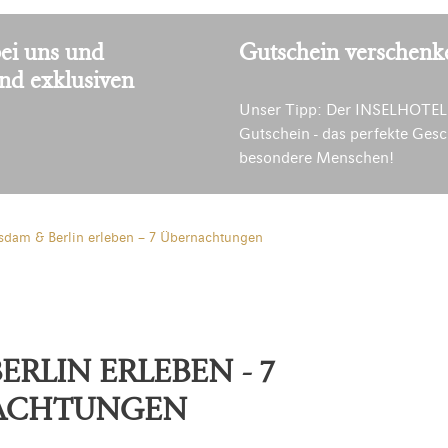
ei uns und
Gutschein verschenk
und exklusiven
Unser Tipp: Der INSELHOTEL
Gutschein - das perfekte Gesc
besondere Menschen!
sdam & Berlin erleben – 7 Übernachtungen
RLIN ERLEBEN - 7
ACHTUNGEN