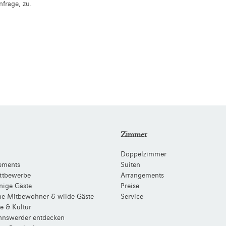
frage, zu.
Zimmer
Doppelzimmer
ements
Suiten
ttbewerbe
Arrangements
nige Gäste
Preise
che Mitbewohner & wilde Gäste
Service
e & Kultur
nswerder entdecken