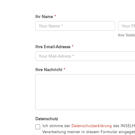
Ihr Name
*
Kontaktformular
-
Ihre Tele
Neu
Ihre E-mail-Adresse
*
Ihre Nachricht
*
Datenschutz
Ich stimme der
Datenschutzerklärung
des INSELH
Verarbeitung meiner in diesem Formular eingeg