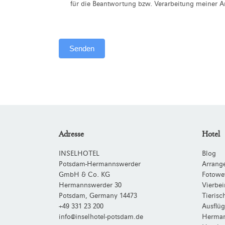
für die Beantwortung bzw. Verarbeitung meiner An
Senden
Alternative:
Adresse
Hotel
INSELHOTEL
Blog
Potsdam-Hermannswerder
Arrang
GmbH & Co. KG
Fotowe
Hermannswerder 30
Vierbei
Potsdam
,
Germany
14473
Tieris
+49 331 23 200
Ausflüg
info@inselhotel-potsdam.de
Herman