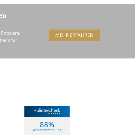
en
 Potsdam-
MEHR ERFAHREN
henk für
88%
Weiterempfehlung