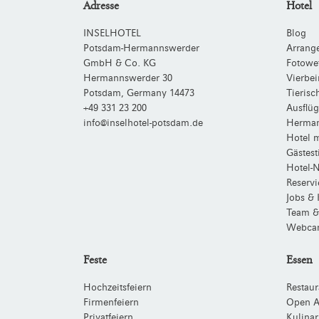
Adresse
Hotel
INSELHOTEL
Blog
Potsdam-Hermannswerder
Arrang
GmbH & Co. KG
Fotowe
Hermannswerder 30
Vierbei
Potsdam
,
Germany
14473
Tieris
+49 331 23 200
Ausflüg
info@inselhotel-potsdam.de
Herman
Hotel m
Gästes
Hotel-N
Reserv
Jobs & 
Team &
Webca
Feste
Essen
Hochzeitsfeiern
Restaur
Firmenfeiern
Open A
Privatfeiern
Kulinar