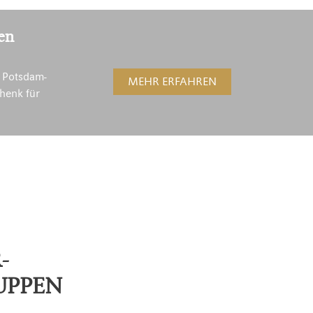
en
 Potsdam-
MEHR ERFAHREN
henk für
-
UPPEN