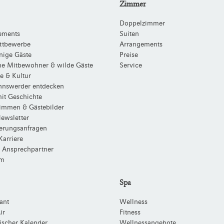
Zimmer
Doppelzimmer
ements
Suiten
ttbewerbe
Arrangements
nige Gäste
Preise
che Mitbewohner & wilde Gäste
Service
e & Kultur
nswerder entdecken
it Geschichte
timmen & Gästebilder
ewsletter
ierungsanfragen
Karriere
 Ansprechpartner
m
Spa
ant
Wellness
ir
Fitness
ischer Kalender
Wellnessangebote