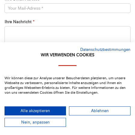
Ihre Nachricht
*
Datenschutzbestimmungen
WIR VERWENDEN COOKIES
Datenschutz
Ich stimme der
Datenschutzerklärung
des INSELHOTEL
Wir können diese zur Analyse unserer Besucherdaten platzieren, um unsere
Webseite zu verbessern, personalisierte Inhalte anzuzeigen und Ihnen ein
Potsdam, insbesondere der Verarbeitung meiner in diesem
großartiges Webseiten-Erlebnis zu bieten. Für weitere Informationen zu den
Formular eingegebenen, personenbezogenen Daten für die
von uns verwendeten Cookies öffnen Sie die Einstellungen.
Beantwortung bzw. Verarbeitung meiner Anfrage, zu.
Alle akzeptieren
Ablehnen
Senden
Nein, anpassen