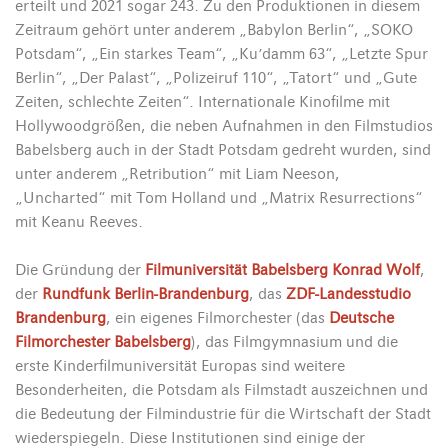
erteilt und 2021 sogar 243. Zu den Produktionen in diesem
Zeitraum gehört unter anderem „Babylon Berlin“, „SOKO
Potsdam“, „Ein starkes Team“, „Ku’damm 63“, „Letzte Spur
Berlin“, „Der Palast“, „Polizeiruf 110“, „Tatort“ und „Gute
Zeiten, schlechte Zeiten“. Internationale Kinofilme mit
Hollywoodgrößen, die neben Aufnahmen in den Filmstudios
Babelsberg auch in der Stadt Potsdam gedreht wurden, sind
unter anderem „Retribution“ mit Liam Neeson,
„Uncharted“ mit Tom Holland und „Matrix Resurrections“
mit Keanu Reeves.
Die Gründung der
Filmuniversität Babelsberg Konrad Wolf
,
der
Rundfunk Berlin-Brandenburg
, das
ZDF-Landesstudio
Brandenburg
, ein eigenes Filmorchester (das
Deutsche
Filmorchester Babelsberg
), das Filmgymnasium und die
erste Kinderfilmuniversität Europas sind weitere
Besonderheiten, die Potsdam als Filmstadt auszeichnen und
die Bedeutung der Filmindustrie für die Wirtschaft der Stadt
wiederspiegeln. Diese Institutionen sind einige der