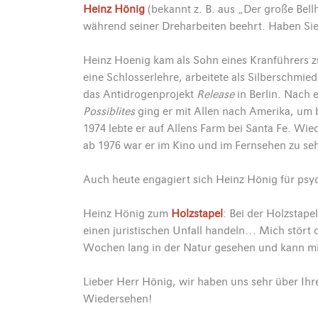
Heinz Hönig
(bekannt z. B. aus „Der große Bell
während seiner Dreharbeiten beehrt. Haben Sie
Heinz Hoenig kam als Sohn eines Kranführers 
eine Schlosserlehre, arbeitete als Silberschmied
das Antidrogenprojekt
Release
in Berlin. Nach 
Possiblites
ging er mit Allen nach Amerika, um 
1974 lebte er auf Allens Farm bei Santa Fe. Wied
ab 1976 war er im Kino und im Fernsehen zu se
Auch heute engagiert sich Heinz Hönig für psyc
Heinz Hönig zum
Holzstapel
: Bei der Holzstap
einen juristischen Unfall handeln… Mich stört d
Wochen lang in der Natur gesehen und kann mi
Lieber Herr Hönig, wir haben uns sehr über Ihr
Wiedersehen!