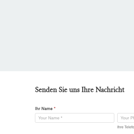
Senden Sie uns Ihre Nachricht
Ihr Name
*
Kontaktformular
-
Ihre Tele
Neu