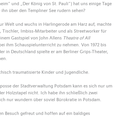
heim“ und „Der König von St. Pauli“) hat uns einige Tage
 ihn über den Templiner See rudern sehen?
zur Welt und wuchs in Harlingerode am Harz auf, machte
, Tischler, Imbiss-Mitarbeiter und als Streetworker für
einem Gastspiel von John Allens
Theatre of All
bei ihm Schauspielunterricht zu nehmen. Von 1972 bis
er in Deutschland spielte er am Berliner Grips-Theater,
hen.
hisch traumatisierte Kinder und Jugendliche.
elposse der Stadtverwaltung Potsdam kann es sich nur um
er Holzstapel nicht. Ich habe ihn schließlich zwei
ch nur wundern über soviel Bürokratie in Potsdam.
en Besuch gefreut und hoffen auf ein baldiges