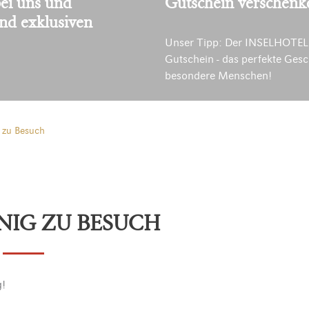
ei uns und
Gutschein verschenk
und exklusiven
Unser Tipp: Der INSELHOTEL
Gutschein - das perfekte Gesc
besondere Menschen!
 zu Besuch
NIG ZU BESUCH
g!