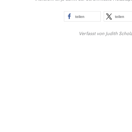
teilen
teilen
Verfasst von
Judith Schol