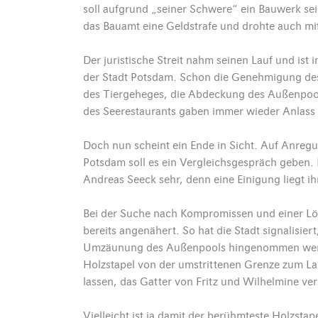
soll aufgrund „seiner Schwere“ ein Bauwerk se
das Bauamt eine Geldstrafe und drohte auch mit
Der juristische Streit nahm seinen Lauf und ist
der Stadt Potsdam. Schon die Genehmigung des 
des Tiergeheges, die Abdeckung des Außenpoo
des Seerestaurants gaben immer wieder Anlass
Doch nun scheint ein Ende in Sicht. Auf Anreg
Potsdam soll es ein Vergleichsgespräch geben.
Andreas Seeck sehr, denn eine Einigung liegt i
Bei der Suche nach Kompromissen und einer Lös
bereits angenähert. So hat die Stadt signalisi
Umzäunung des Außenpools hingenommen werd
Holzstapel von der umstrittenen Grenze zum L
lassen, das Gatter von Fritz und Wilhelmine v
Vielleicht ist ja damit der berühmteste Holzsta