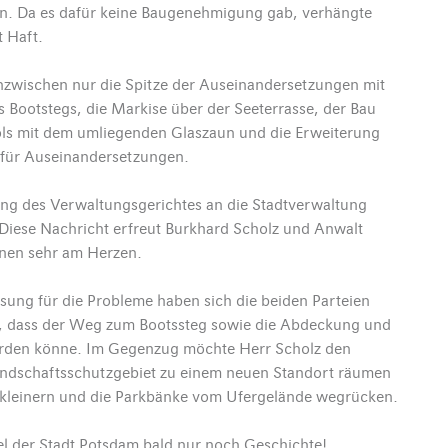
in. Da es dafür keine Baugenehmigung gab, verhängte
 Haft.
 inzwischen nur die Spitze der Auseinandersetzungen mit
Bootstegs, die Markise über der Seeterrasse, der Bau
ls mit dem umliegenden Glaszaun und die Erweiterung
 für Auseinandersetzungen.
ung des Verwaltungsgerichtes an die Stadtverwaltung
 Diese Nachricht erfreut Burkhard Scholz und Anwalt
hnen sehr am Herzen.
ung für die Probleme haben sich die beiden Parteien
ert, dass der Weg zum Bootssteg sowie die Abdeckung und
en könne. Im Gegenzug möchte Herr Scholz den
andschaftsschutzgebiet zu einem neuen Standort räumen
erkleinern und die Parkbänke vom Ufergelände wegrücken.
pel der Stadt Potsdam bald nur noch Geschichte!