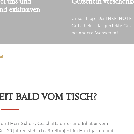
ei uns und
Gutschein verschenk
und exklusiven
Unser Tipp: Der INSELHOTEL
Gutschein - das perfekte Gesc
besondere Menschen!
eit
IT BALD VOM TISCH?
g und Herr Scholz, Geschäftsführer und Inhaber vom
Seit 20 Jahren steht das Streitobjekt im Hotelgarten und