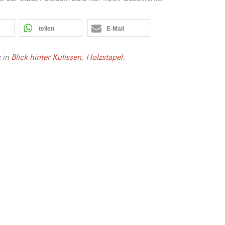
teilen
E-Mail
z
in
Blick hinter Kulissen
,
Holzstapel
.