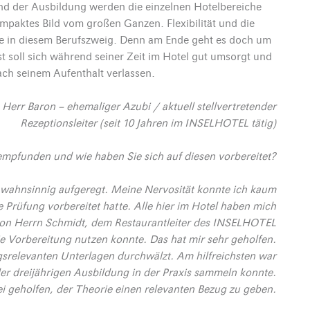
nd der Ausbildung werden die einzelnen Hotelbereiche
paktes Bild vom großen Ganzen. Flexibilität und die
lle in diesem Berufszweig. Denn am Ende geht es doch um
 soll sich während seiner Zeit im Hotel gut umsorgt und
ach seinem Aufenthalt verlassen.
Herr Baron – ehemaliger Azubi / aktuell stellvertretender
Rezeptionsleiter (seit 10 Jahren im INSELHOTEL tätig)
empfunden und wie haben Sie sich auf diesen vorbereitet?
h wahnsinnig aufgeregt. Meine Nervosität konnte ich kaum
 Prüfung vorbereitet hatte. Alle hier im Hotel haben mich
 von Herrn Schmidt, dem Restaurantleiter des INSELHOTEL
e Vorbereitung nutzen konnte. Das hat mir sehr geholfen.
gsrelevanten Unterlagen durchwälzt. Am hilfreichsten war
der dreijährigen Ausbildung in der Praxis sammeln konnte.
 geholfen, der Theorie einen relevanten Bezug zu geben.