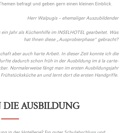
hemen befragt und geben gern einen kleinen Einblick.
Herr Walpugis – ehemaliger Auszubildender
 ein Jahr als Küchenhilfe im INSELHOTEL gearbeitet. Was
hat Ihnen diese „Ausprobierphase“ gebracht?
haft aber auch harte Arbeit. In dieser Zeit konnte ich die
rfte dadurch schon früh in der Ausbildung im á la carte-
kbar. Normalerweise fängt man im ersten Ausbildungsjahr
r Frühstücksküche an und lernt dort die ersten Handgriffe.
N DIE AUSBILDUNG
ng in der Hotellerie? Ein guter Schulabschluss und