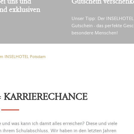
ei uns und
Gutschein verschenk
und exklusiven
Unser Tipp: Der INSELHOTEL
Gutschein - das perfekte Gesc
besondere Menschen!
 im INSELHOTEL Potsdam
= KARRIERECHANCE
e und was kann ich damit alles erreichen? Diese und viele
h ihrem Schulabschluss. Wir haben in den letzten Jahren