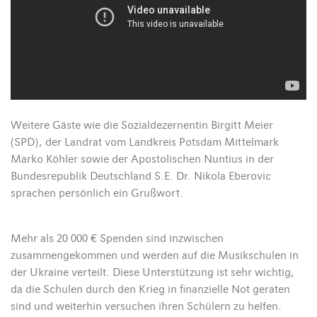
Weitere Gäste wie die Sozialdezernentin Birgitt Meier
(SPD), der Landrat vom Landkreis Potsdam Mittelmark
Marko Köhler sowie der Apostolischen Nuntius in der
Bundesrepublik Deutschland S.E. Dr. Nikola Eberovic
sprachen persönlich ein Grußwort.
Mehr als 20 000 € Spenden sind inzwischen
zusammengekommen und werden auf die Musikschulen in
der Ukraine verteilt. Diese Unterstützung ist sehr wichtig,
da die Schulen durch den Krieg in finanzielle Not geraten
sind und weiterhin versuchen ihren Schülern zu helfen.