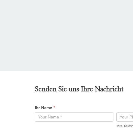
Senden Sie uns Ihre Nachricht
Ihr Name
*
Kontaktformular
-
Ihre Tele
Neu