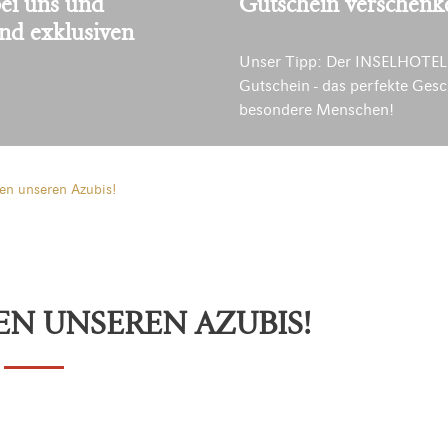
ei uns und
Gutschein verschenk
und exklusiven
Unser Tipp: Der INSELHOTEL
Gutschein - das perfekte Gesc
besondere Menschen!
ren unseren Azubis!
EN UNSEREN AZUBIS!