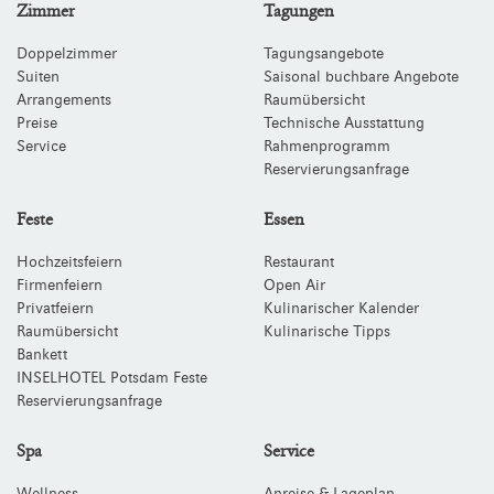
Zimmer
Tagungen
Doppelzimmer
Tagungsangebote
Suiten
Saisonal buchbare Angebote
Arrangements
Raumübersicht
Preise
Technische Ausstattung
Service
Rahmenprogramm
Reservierungsanfrage
Feste
Essen
Hochzeitsfeiern
Restaurant
Firmenfeiern
Open Air
Privatfeiern
Kulinarischer Kalender
Raumübersicht
Kulinarische Tipps
Bankett
INSELHOTEL Potsdam Feste
Reservierungsanfrage
Spa
Service
Wellness
Anreise & Lageplan