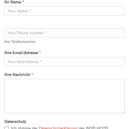
Ihr Name
*
Kontaktformular
-
Neu
Ihre Telefonnummer
Ihre E-mail-Adresse
*
Ihre Nachricht
*
Datenschutz
Ich stimme der
Datenschutzerklärung
des INSELHOTEL