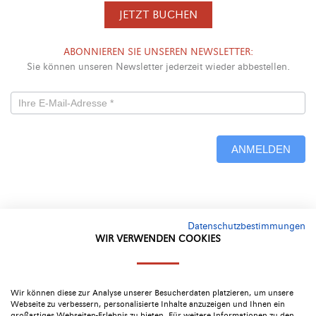
JETZT BUCHEN
ABONNIEREN SIE UNSEREN NEWSLETTER:
Sie können unseren Newsletter jederzeit wieder abbestellen.
Newsletterformular
-
ANMELDEN
Neu
Alternative:
Datenschutzbestimmungen
WIR VERWENDEN COOKIES
Google Bewertung
4.4
Wir können diese zur Analyse unserer Besucherdaten platzieren, um unsere
Webseite zu verbessern, personalisierte Inhalte anzuzeigen und Ihnen ein
großartiges Webseiten-Erlebnis zu bieten. Für weitere Informationen zu den