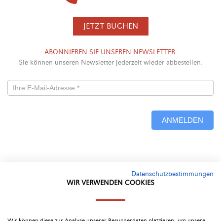
JETZT BUCHEN
ABONNIEREN SIE UNSEREN NEWSLETTER:
Sie können unseren Newsletter jederzeit wieder abbestellen.
Newsletterformular
-
ANMELDEN
Neu
Alternative:
Datenschutzbestimmungen
WIR VERWENDEN COOKIES
Google Bewertung
Wir können diese zur Analyse unserer Besucherdaten platzieren, um unsere