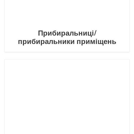
Прибиральниці/
прибиральники приміщень