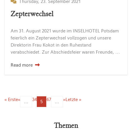
Thursday, 23. September 2021
Zepterwechsel
Am 31. August 2021 wurde im INSELHOTEL Potsdam
feierlich ein Zepterwechsel vollzogen und unsere
Direktorin Frau Kokot in den Ruhestand
verabschiedet. Zur Abschiedsfeier waren Freunde, Weggefährten, Vertreter der Potsdamer Tourismusbranche und Mitarbeiter aus dem INSELHOTEL Potsdam-Team geladen.
Read more
« Erste
«
3
4
6
7
»
Letzte »
...
5
...
Themen