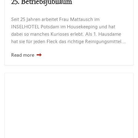
25. Betriebsjubiläum
Seit 25 Jahren arbeitet Frau Mattausch im
INSELHOTEL Potsdam im Housekeeping und hat
dabei so manches Kurioses erlebt. Als 1. Hausdame
hat sie für jeden Fleck das richtige Reinigungsmittel, für jede Falte den passenden Handgriff und Adleraugen bei der Fertigstellung der Hotelzimmer für die Gäste.
Read more