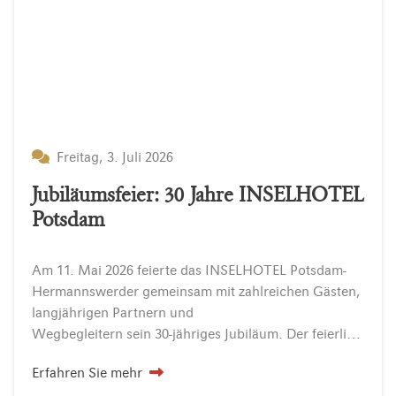
Freitag, 3. Juli 2026
Jubiläumsfeier: 30 Jahre INSELHOTEL
Potsdam
Am 11. Mai 2026 feierte das INSELHOTEL Potsdam-
Hermannswerder gemeinsam mit zahlreichen Gästen,
langjährigen Partnern und
Wegbegleitern sein 30-jähriges Jubiläum. Der feierliche Festempfang bot den passenden Rahmen, um auf drei erfolgreiche Jahrzehnte voller Gastfreundschaft, besonderer Begegnungen und gemeinsamer Erinnerungen zurückzublicken. Festempfang…
Erfahren Sie mehr